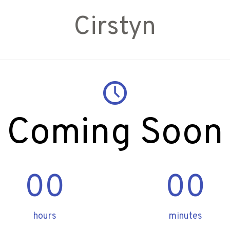
Cirstyn
Coming Soon
00
00
hours
minutes