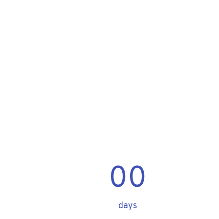
00
days